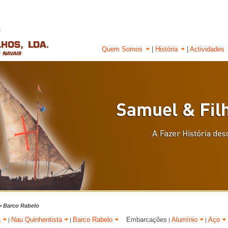
Quem Somos
|
História
|
Actividades
 > Barco Rabelo
a
Nau Quinhentista
Barco Rabelo
Embarcações
Alumínio
Aço
|
|
|
|